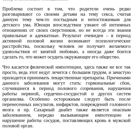
Проблема состоит в том, что родители очень редко
разговаривают со своими детьми на тему секса, считая
данную тему чем-то постыдным и непостижимым для
детского ума. Юноши впоследствии узнают об интимных
отношениях от своих сверстников, но не всегда эти знания
правильные и адекватные. Результат очевиден – в период
активной половой жизни возникают психологические
расстройства, поскольку человек не получает желаемого
удовольствия от занятий любовью, а иногда даже боится
сделать то, что может осудить окружающее его общество.
Что касается физической импотенции, здесь также не все так
просто, ведь этот недуг лечится с большим трудом, и зачастую
приходится принимать лекарственные препараты. Причинами
данного заболевания могут стать: гормональные сбои,
случившиеся в период полового созревания, нарушения
работы нервной, сердечно-сосудистой и других систем
организма. Особенно осторожным следует быть после
перенесенных инсультов, инфарктов, повреждений головного
мозга и пр. Сахарный диабет также является опасным
заболеванием, нередко вызывающим импотенцию и
нарушение работы сосудов, поставляющих кровь в мужской
половой орган.