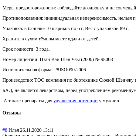
Меры предосторожности: соблюдайте дозировку и не совмещай
Противопоказания: индивидуальная непереносимость, нельзя
Упаковка: в баночке 10 шариков по 6 г. Вес с упаковкой 89 г.
Хранить в сухом тёмном месте вдали от детей.
Срок годности: 3 года.
Номер лицензии: Цзан Вэй Шэн Чзы (2006) № 98003
Исполнительная форма: J/8JSO090-2006
Производство: ТОО компания по биотехнике Сюеюй Шэнчжу г.
БАД, не является лекарством, перед употреблением рекомендуе
А также препараты для
улучшения потенции
у мужчин
Отзывы
#8
Илья
26.11.2020 13:11
Оперативность, доставка всегда на следующий день.. Вежливы