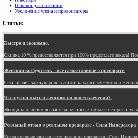
Шарики для потенции
Увеличение члена и пролонгаторы
Статьи:
Быстро и экономно.
Скидка 10 % предоставляется при 100% предоплате заказа! 
Женский возбудитель – все самое главное о препарате
Секс играет важную роль в жизни каждого мужчины и женщин
Что нужно знать о женском половом влечении?
Женщина в любом возрасте хочет того, чтобы ее не просто ув
Реальный отзыв о реальном препарате - Сила Императора
Когда впервые увидел само название препарата «Сила Импера