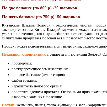
По две баночке (по 800 р) -20 шариков
По пять баночек (по 750 р) -50 шариков
Китайские Шарики Золотой - экологически чистый проду
законодательством Китая. Каждый мужчина может значительн
усиления потенции, так и для избавления от сексуальных ди
значительно продлевает половой акт и позволяет быстро восста
Продукт может использоваться при гипертонии, сахарном диабе
Показания к применению
препарата для потенции Золотой Ол
проспермия;
преждевременное семяизвержение;
половое бессилие (импотенция);
слабая эрекция;
неразвитость полового органа;
простатит, аденома простаты. Основными признаками эти
слабость в коленях и пояснице.
Состав:
женьшень, панты, трава Хуаньжунь (Вала), кордицепс 