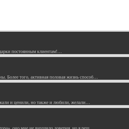
Подарки постоянным клиентам!…
ы. Более того, активная половая жизнь способ…
ажали и ценили, но также и любили, желали…
тора», оно мне не внушило доверия, но я реш…