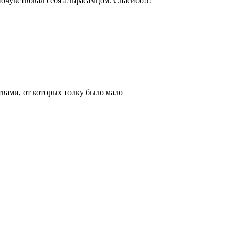
почувствовал себя альфасамцом. Спасибо!!!
твами, от которых толку было мало