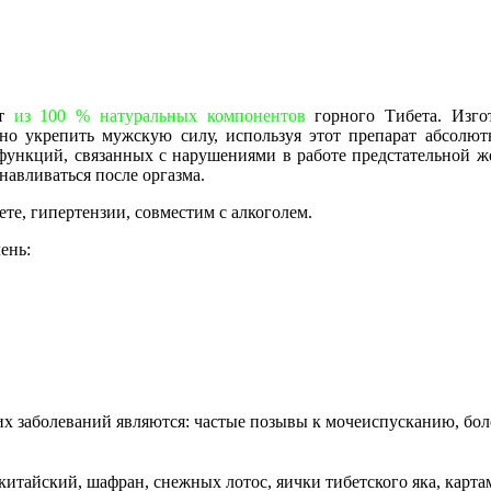
кт
из 100 % натуральных компонентов
горного Тибета. Изго
о укрепить мужскую силу, используя этот препарат абсолютн
сфункций, связанных с нарушениями в работе предстательной же
навливаться после оргазма.
те, гипертензии, совместим с алкоголем.
ень:
х заболеваний являются: частые позывы к мочеиспусканию, бол
китайский, шафран, снежных лотос, яички тибетского яка, карт