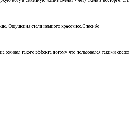
ркую ноту в семейную жизнь (женат 7 лет). Жена в восторге! Я 
ольше. Ощущения стали намного красочнее.Спаси
бо.
не ожидал такого эффекта потому, что пользовался такими средс