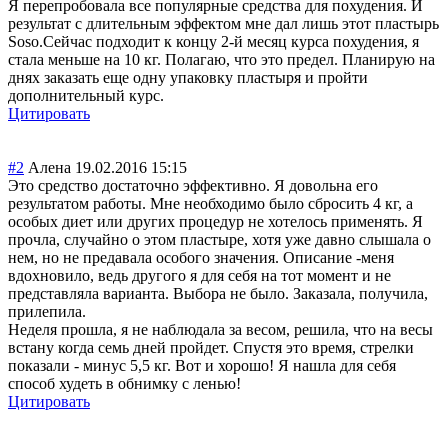
Я перепробовала все популярные средства для похудения. И
результат с длительным эффектом мне дал лишь этот пластырь
Soso.Сейчас подходит к концу 2-й месяц курса похудения, я
стала меньше на 10 кг. Полагаю, что это предел. Планирую на
днях заказать еще одну упаковку пластыря и пройти
дополнительный курс.
Цитировать
#2
Алена
19.02.2016 15:15
Это средство достаточно эффективно. Я довольна его
результатом работы. Мне необходимо было сбросить 4 кг, а
особых диет или других процедур не хотелось применять. Я
прочла, случайно о этом пластыре, хотя уже давно слышала о
нем, но не предавала особого значения. Описание -меня
вдохновило, ведь другого я для себя на тот момент и не
представляла варианта. Выбора не было. Заказала, получила,
прилепила.
Неделя прошла, я не наблюдала за весом, решила, что на весы
встану когда семь дней пройдет. Спустя это время, стрелки
показали - минус 5,5 кг. Вот и хорошо! Я нашла для себя
способ худеть в обнимку с ленью!
Цитировать