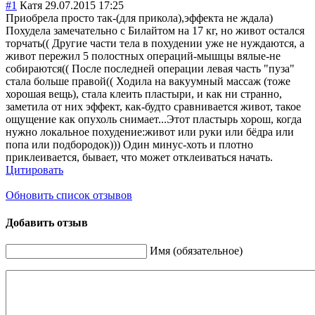
#1
Катя
29.07.2015 17:25
Приобрела просто так-(для прикола),эффект
а не ждала)
Похудела замечательно с Билайтом на 17 кг, но живот остался
торчать(( Другие части тела в похудении уже не нуждаются, а
живот пережил 5 полостных операций-мышцы вялые-не
собираются(( После последней операции левая часть "пуза"
стала больше правой(( Ходила на вакуумный массаж (тоже
хорошая вещь), стала клеить пластыри, и как ни странно,
заметила от них эффект, как-будто сравнивается живот, такое
ощущение как опухоль снимает...Этот пластырь хорош, когда
нужно локальное похудение:живот или руки или бёдра или
попа или подбородок))) Один минус-хоть и плотно
приклеивается, бывает, что может отклеиваться начать.
Цитировать
Обновить список отзывов
Добавить отзыв
Имя (обязательное)