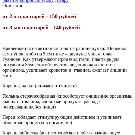
Задайте вопрос по этому товару
Описание
от 2-х пластырей - 150 рублей
от 8-ми пластырей - 140 рублей
Наклеивается на активные точки в районе пупка: Шенькью –
сам пупок, либо на 5 см ниже – акупунктурная точка
Гуанюан. Как утверждают производители, пластырь для
похудения Soso способствует выведению жидкости из
организма, усиливает кровоток и, главное, сжигает лишний
жир.
Корень фиалки (снимает отечность)
Полынь стержнеобразная (способствует очищению организма,
выводит токсины, ядовитые продукты распада
непереварившейся пищи)
Перец (обладает стимулирующим действием и усиливает
обменные процессы в организме)
Корень любистка (антисептическое и обеззараживающее