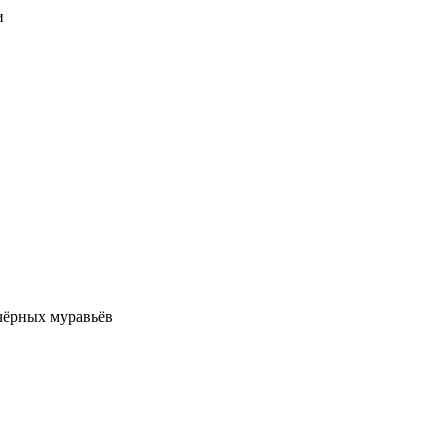
и
чёрных муравьёв