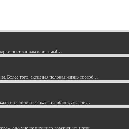
Подарки постоянным клиентам!…
ы. Более того, активная половая жизнь способ…
ажали и ценили, но также и любили, желали…
тора», оно мне не внушило доверия, но я реш…