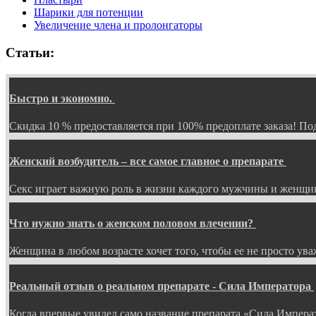
Шарики для потенции
Увеличение члена и пролонгаторы
Статьи:
Быстро и экономно.
Скидка 10 % предоставляется при 100% предоплате заказа! 
Женский возбудитель – все самое главное о препарате
Секс играет важную роль в жизни каждого мужчины и женщин
Что нужно знать о женском половом влечении?
Женщина в любом возрасте хочет того, чтобы ее не просто ув
Реальный отзыв о реальном препарате - Сила Императора
Когда впервые увидел само название препарата «Сила Импера