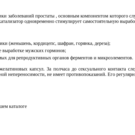
ики заболеваний простаты , основным компонентом которого сл
-катализатор одновременно стимулирует самостоятельную вырабо
ки (женьшень, кордицепс, шафран, горянка, дереза);
е выработке мужских гормонов;
мых для репродуктивных органов ферментов и микроэлементов.
елатиновых капсул. За полчаса до сексуального контакта сле
ьной непереносимости, не имеет противопоказаний. Его регуляр
шем каталоге