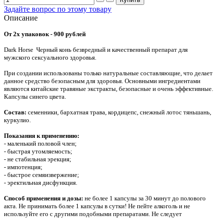
Задайте вопрос по этому товару
Описание
От 2х упаковок - 900 рублей
Dark Horse Черный конь безвредный и качественный препарат для
мужского сексуального здоровья.
При создании использованы только натуральные составляющие, что делает
данное средство безопасным для здоровья. Основными ингредиентами
являются китайские травяные экстракты, безопасные и очень эффективные.
Капсулы синего цвета.
Состав:
семенники, бархатная трава, кордицепс, снежный лотос тяньшань,
куркулио.
Показания к применению:
- маленький половой член;
- быстрая утомляемость;
- не стабильная эрекция;
- импотенция;
- быстрое семяизвержение;
- эректильная дисфункция.
Способ применения и дозы:
не более 1 капсулы за 30 минут до полового
акта. Не принимать более 1 капсулы в сутки! Не пейте алкоголь и не
используйте его с другими подобными препаратами. Не следует