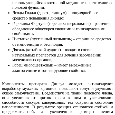
использующийся в восточной медицине как стимулятор
половой функции;
Ягоды Годжи (дереза, лициум) – популярнейшее
средство повышения либидо;
Горечавка Фортуна (горечавка шероховатая) – растение,
обладающее общеукрепляющими и тонизирующими
свойствами;
Цистанхе (пустынный женьшень) – старинное средство
от импотенции и бесплодия;
Дягиль (китайский дудник) – входит в состав
натуральных препаратов для лечения заболеваний
мочеполовых органов;
Горец многоцветковый – имеет выраженные
адаптогенные и тонизирующие свойства.
Компоненты препарата Дингуа молодец активизируют
выработку мужских гормонов, повышают тонус и улучшают
общее самочувствие. Воздействуя на ткани полового члена,
они увеличивают приток крови к ним и увеличивают
способность сосудов кавернозных тел сохранять состояние
наполненности. В результате эрекция становится стойкой и
продолжительной, а увеличенные размеры пениса