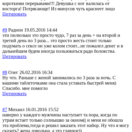
короткими перерывами!!! Девушка с ног валилась от
восторга! Потрясающе! Из минусов чуть краснеет лицо
Цитировать
#9
Радион
19.05.2016 14:44
эти пилюльки это просто чудо, 7 раз за день + на второй и
третий день по 3 раза... это просто жесть стоит только
подумать о сексе он уже колом стоит...не пожалел денег и в
дальнейшем будем иногда пользоваться ради боловства.
Цитировать
#8
Олег
26.02.2016 16:34
Ну что. Раньше с женой занимались по 3 раза за ночь. С
вашими таблеточками она стала уставать быстрей меня)
Спасибо. мне помогло
Цитировать
#7
Михаил
16.01.2016 15:52
наверно у каждого мужчины наступает та пора, когда по
утрам встает только солнышко за окном(( и меня не обошла
эта проблема,тогда и решил заказать этот набор. Ну что я могу
сказать? жена довольна, а это главное))