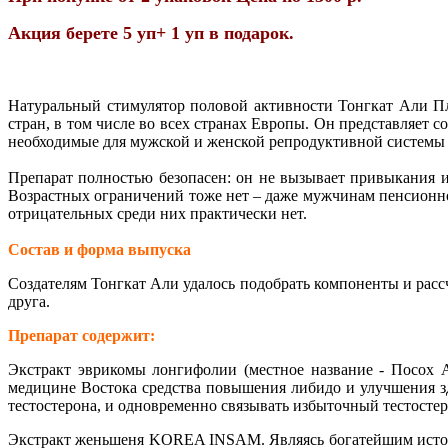
Акция берете 5 уп+ 1 уп в подарок.
Натуральный стимулятор половой активности Тонгкат Али П
стран, в том числе во всех странах Европы. Он представляет 
необходимые для мужской и женской репродуктивной системы
Препарат полностью безопасен: он не вызывает привыкания 
Возрастных ограничений тоже нет – даже мужчинам пенсионно
отрицательных среди них практически нет.
Состав и форма выпуска
Создателям Тонгкат Али удалось подобрать компоненты и рассч
друга.
Препарат содержит:
Экстракт эврикомы лонгифолии (местное название - Посох А
медицине Востока средства повышения либидо и улучшения з
тестостерона, и одновременно связывать избыточный тестосте
Экстракт женьшеня KOREA INSAM. Являясь богатейшим источн