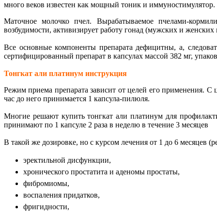
много веков известен как мощный тоник и иммуностимулятор. 
Маточное молочко пчел. Вырабатываемое пчелами-кормили
возбудимости, активизирует работу гонад (мужских и женских 
Все основные компоненты препарата дефицитны, а, следоват
сертифицированный препарат в капсулах массой 382 мг, упако
Тонгкат али платинум инструкция
Режим приема препарата зависит от целей его применения. С 
час до него принимается 1 капсула-пилюля.
Многие решают купить тонгкат али платинум для профилакт
принимают по 1 капсуле 2 раза в неделю в течение 3 месяцев
В такой же дозировке, но с курсом лечения от 1 до 6 месяцев 
эректильной дисфункции,
хронического простатита и аденомы простаты,
фибромиомы,
воспаления придатков,
фригидности,