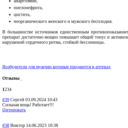
анаргозмии,
пиелонефрита,
цистита,
неорганического женского и мужского бесплодия.
В большинстве источников единственным противопоказанием
препарат достаточно мощно повышает общий тонус и активизир
нарушений сердечного ритма, стойкой бессонницы.
Возбудители для мужчин которые продаются в аптеках
Отзывы
1
2
3
4
#39
Сергей
03.09.2024 10:43
Сильная вещь! Работает!!!
Цитировать
#38
Виктор
14.06.2023 10:38