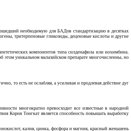
рошедший необходимую для БАДов стандартизацию в десятках
птогены, тритерпеновые гликозиды, деценовые кислоты и другие
синтетических компонентов типа силденафила или иохимбина.
об этом уникальном малазийском препарате многочисленны, но
но, то есть не ослабляя, а усиливая и продлевая действие дуг
тивности многократно превосходит все известные в народной
вия Корня Тонгкат является способность повышать выработку
окислот, калия, цинка, фосфора и магния, красный женьшень