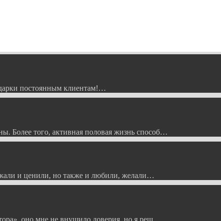
Подарки постоянным клиентам!…
ы. Более того, активная половая жизнь способ…
ажали и ценили, но также и любили, желали…
тора», оно мне не внушило доверия, но я реш…