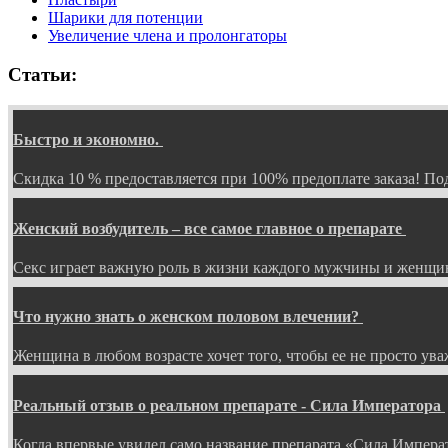
Шарики для потенции
Увеличение члена и пролонгаторы
Статьи:
Быстро и экономно.
Скидка 10 % предоставляется при 100% предоплате заказа! 
Женский возбудитель – все самое главное о препарате
Секс играет важную роль в жизни каждого мужчины и женщин
Что нужно знать о женском половом влечении?
Женщина в любом возрасте хочет того, чтобы ее не просто ув
Реальный отзыв о реальном препарате - Сила Императора
Когда впервые увидел само название препарата «Сила Импера