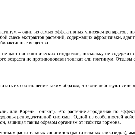
латинум – один из самых эффективных унисекс-препаратов, п
собой смесь экстрактов растений, содержащих афродизиаки, ада
 биоактивные вещества.
и не дает постклинических синдромов, поскольку не содержит 
го возраста не противопоказан тонгкат али платинум. Отзывы 
итать их соотношение таким образом, что они действуют синергич
ли, или Корень Тонгкат). Это растение-афродизиак по эффек
доровья репродуктивной системы. Одной из особенностей дейст
рон, защищая таким образом организм от избытка гормона.
иком растительных сапонинов (растительных гликозидов), амин