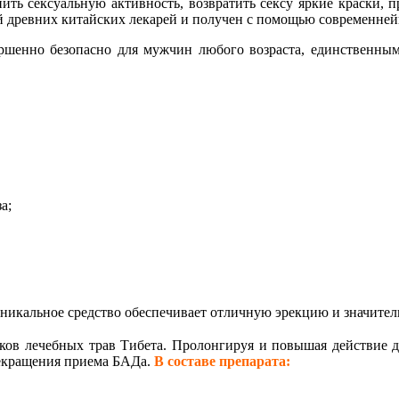
ть сексуальную активность, возвратить сексу яркие краски, п
ей древних китайских лекарей и получен с помощью современне
ершенно безопасно для мужчин любого возраста, единственны
а;
 уникальное средство обеспечивает отличную эрекцию и значит
тков лечебных трав Тибета. Пролонгируя и повышая действие д
рекращения приема БАДа.
В составе препарата: