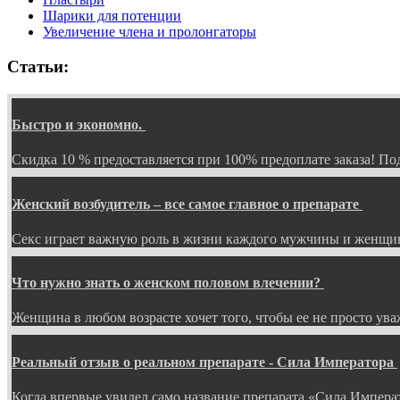
Шарики для потенции
Увеличение члена и пролонгаторы
Статьи:
Быстро и экономно.
Скидка 10 % предоставляется при 100% предоплате заказа! 
Женский возбудитель – все самое главное о препарате
Секс играет важную роль в жизни каждого мужчины и женщин
Что нужно знать о женском половом влечении?
Женщина в любом возрасте хочет того, чтобы ее не просто ув
Реальный отзыв о реальном препарате - Сила Императора
Когда впервые увидел само название препарата «Сила Импера