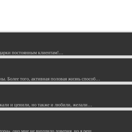
Подарки постоянным клиентам!…
ы. Более того, активная половая жизнь способ…
ажали и ценили, но также и любили, желали…
тора», оно мне не внушило доверия, но я реш…