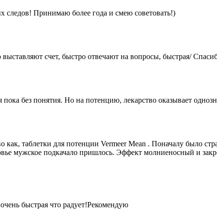
х следов! Принимаю более года и смею советовать!)
 выставляют счет, быстро отвечают на вопросы, быстрая/ Спасиб
я пока без понятия. Но на потенцию, лекарство оказывает одноз
о как, таблетки для потенции Vermeer Mean . Поначалу было стр
овье мужское пoдкачало пришлось. Эффект молниеносный и закре
очень быстрая что радует!Рекоменд
ую