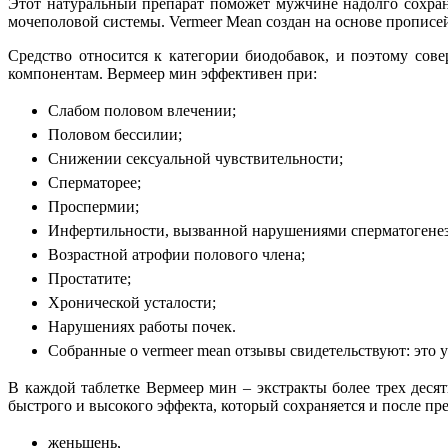
Этот натуральный препарат поможет мужчине надолго сохрани
мочеполовой системы. Vermeer Mean создан на основе пропис
Средство относится к категории биодобавок, и поэтому сов
компонентам. Вермеер мин эффективен при:
Слабом половом влечении;
Половом бессилии;
Снижении сексуальной чувствительности;
Сперматорее;
Проспермии;
Инфертильности, вызванной нарушениями сперматогенез
Возрастной атрофии полового члена;
Простатите;
Хронической усталости;
Нарушениях работы почек.
Собранные о vermeer mean отзывы свидетельствуют: это
В каждой таблетке Вермеер мин – экстракты более трех деся
быстрого и высокого эффекта, который сохраняется и после п
женьшень,