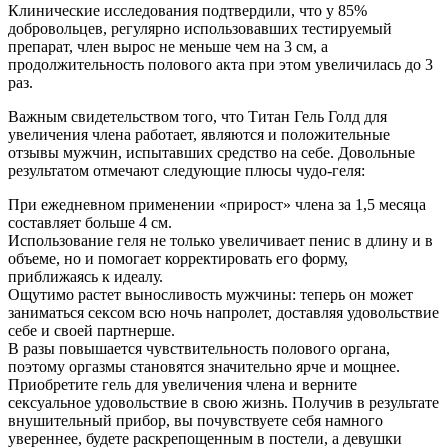
Клинические исследования подтвердили, что у 85%
добровольцев, регулярно использовавших тестируемый
препарат, член вырос не меньше чем на 3 см, а
продолжительность полового акта при этом увеличилась до 3
раз.
Важным свидетельством того, что Титан Гель Голд для
увеличения члена работает, являются и положительные
отзывы мужчин, испытавших средство на себе. Довольные
результатом отмечают следующие плюсы чудо-геля:
При ежедневном применении «прирост» члена за 1,5 месяца
составляет больше 4 см.
Использование геля не только увеличивает пенис в длину и в
объеме, но и помогает корректировать его форму,
приближаясь к идеалу.
Ощутимо растет выносливость мужчины: теперь он может
заниматься сексом всю ночь напролет, доставляя удовольствие
себе и своей партнерше.
В разы повышается чувствительность полового органа,
поэтому оргазмы становятся значительно ярче и мощнее.
Приобретите гель для увеличения члена и верните
сексуальное удовольствие в свою жизнь. Получив в результате
внушительный прибор, вы почувствуете себя намного
увереннее, будете раскрепощенным в постели, а девушки