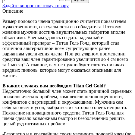
Задайте вопрос по этому товару
Описание
Размер полового члена традиционно считается показателем
мужественности, сексуальности его обладателя. Поэтому
желание мужчин достичь внушительных габаритов вполне
объяснимо. Ученым удалось создать надежный и
эффективный препарат – Титан Гель Голд, который стал
отличной альтернативой всем существующим ранее
вариантам увеличения члена. При регулярном применении
средства ваш член гарантированно увеличится до 4 см всего
за 1 месяц! А главное, вам не нужно будет глотать никаких
вредных пилюль, которые могут оказаться опасными для
жизни.
В каких случаях вам необходим Titan Gel Gold?
Недостаточно большой член может стать причиной серьезных
психологических проблем, комплексов неполноценности,
конфликтов с партнершей и окружающими. Мужчина сам
себя загоняет в угол, выбраться из которого очень непросто.
Появление инновационного средства Титан Гель Голд для
члена сделало возможным быстро и безболезненно решить
целый ряд интимных проблем:
-Безопасно и в кратчайшие сроки увеличить половой член (до