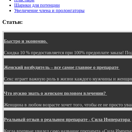
Шарики для потенции
Увеличение члена и пролонгаторы
Статьи:
Быстро и экономно.
Скидка 10 % предоставляется при 100% предоплате заказа! 
Женский возбудитель – все самое главное о препарате
Секс играет важную роль в жизни каждого мужчины и женщин
Что нужно знать о женском половом влечении?
Женщина в любом возрасте хочет того, чтобы ее не просто ув
Реальный отзыв о реальном препарате - Сила Императора
Когда впервые увидел само название препарата «Сила Импера