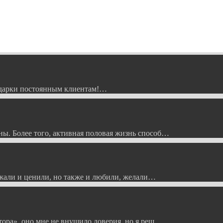
Подарки постоянным клиентам!…
ы. Более того, активная половая жизнь способ…
ажали и ценили, но также и любили, желали…
тора», оно мне не внушило доверия, но я реш…